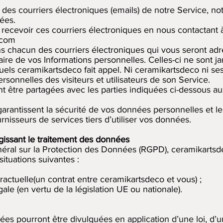
 des courriers électroniques (emails) de notre Service, 
ées.
ecevoir ces courriers électroniques en nous contactant 
.com
ans chacun des courriers électroniques qui vous seront adr
ire de vos Informations personnelles. Celles-ci ne sont ja
uels ceramikartsdeco fait appel. Ni ceramikartsdeco ni ses
onnelles des visiteurs et utilisateurs de son Service.
être partagées avec les parties indiquées ci-dessous aux
arantissent la sécurité de vos données personnelles et les
nisseurs de services tiers d’utiliser vos données.
gissant le traitement des données
al sur la Protection des Données (RGPD), ceramikartsde
ituations suivantes :
tractuelle(un contrat entre ceramikartsdeco et vous) ;
ale (en vertu de la législation UE ou nationale).
s pourront être divulguées en application d’une loi, d’