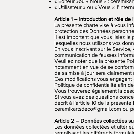
« Editeur »ou « Nous » : ceramika
« Utilisateur » ou « Vous »: l’intern
Article 1 – Introduction et rôle de 
La présente charte vise à vous in
protection des Données personnelle
Il est important que vous lisiez l
lesquelles nous utilisons vos don
En vous inscrivant sur le Service
communication de fausses informat
Veuillez noter que la présente Pol
notamment en vue de se conformer 
de sa mise à jour sera clairement
Ces modifications vous engagent d
Politique de confidentialité afin 
Vous trouverez également la descrip
Si vous avez des questions concern
décrit à l’article 10 de la présente
ceramikartsdeco@gmail.com
ou p
Article 2 – Données collectées sur
Les données collectées et ultérie
remplissant les différents formula