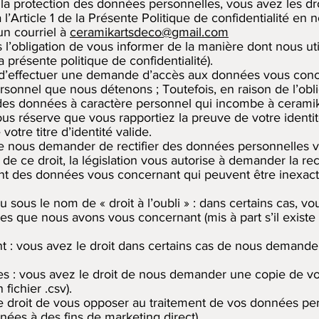
la protection des données personnelles, vous avez les dro
Article 1 de la Présente Politique de confidentialité en n
n courriel à
ceramikartsdeco@gmail.com
s l’obligation de vous informer de la manière dont nous u
a présente politique de confidentialité).
oit d’effectuer une demande d’accès aux données vous conc
sonnel que nous détenons ; Toutefois, en raison de l’obli
t des données à caractère personnel qui incombe à cerami
us réserve que vous rapportiez la preuve de votre identi
otre titre d’identité valide.
it de nous demander de rectifier des données personnelles 
e ce droit, la législation vous autorise à demander la recti
ent des données vous concernant qui peuvent être inexact
nu sous le nom de « droit à l’oubli » : dans certains cas
s que nous avons vous concernant (mis à part s’il existe
ment : vous avez le droit dans certains cas de nous demand
nées : vous avez le droit de nous demander une copie de 
fichier .csv).
 le droit de vous opposer au traitement de vos données pe
nnées à des fins de marketing direct).