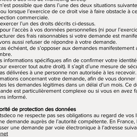
n’est possible que dans l’une des deux situations suivantes
 ou lorsque l’exercice de ce droit vise à faire obstacle à 
spection commerciale.
xercer l’un des droits décrits ci-dessus.
pour l’accès à vos données personnelles (ni pour l’exercice
turer des frais raisonnables si votre demande est manife
vons aussi refuser de répondre à votre demande.
e cas échéant, de s’opposer aux demandes manifestement a
ombre.
formations spécifiques afin de confirmer votre identité e
r exercer tout autre droit). Il s’agit d’une mesure de séc
as délivrées à une personne non autorisée à les recevoir
ormations concernant votre demande, afin de vous donner
es les demandes légitimes dans un délai d’un mois. Ce dé
nde est particulièrement complexe ou si vous en avez fai
ns informé.
utorité de protection des données
sdeco ne respecte pas ses obligations au regard de vos 
e demande auprès de l’autorité compétente. En France, l
sser une demande par voie électronique à l’adresse suiva
rnet