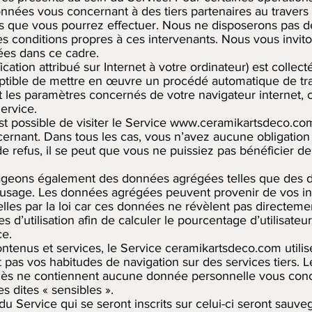
nées vous concernant à des tiers partenaires au travers d
 que vous pourrez effectuer. Nous ne disposerons pas de
 les conditions propres à ces intervenants. Nous vous invit
es dans ce cadre.
ication attribué sur Internet à votre ordinateur) est coll
eptible de mettre en œuvre un procédé automatique de tr
t les paramètres concernés de votre navigateur internet
ervice.
t possible de visiter le Service
www.ceramikartsdeco.co
ernant. Dans tous les cas, vous n’avez aucune obligation
 refus, il se peut que vous ne puissiez pas bénéficier de
rtageons également des données agrégées telles que des d
’usage. Les données agrégées peuvent provenir de vos in
es par la loi car ces données ne révèlent pas directemen
d’utilisation afin de calculer le pourcentage d’utilisateu
ce.
ontenus et services, le Service ceramikartsdeco.com utili
t pas vos habitudes de navigation sur des services tiers.
cès ne contiennent aucune donnée personnelle vous conc
 dites « sensibles ».
u Service qui se seront inscrits sur celui-ci seront sauve