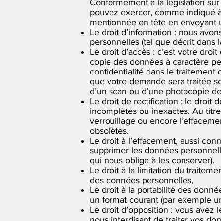
Conformément à la législation sur 
pouvez exercer, comme indiqué à l’
mentionnée en tête en envoyant u
Le droit d’information : nous avon
personnelles (tel que décrit dans l
Le droit d’accès : c’est votre dr
copie des données à caractère per
confidentialité dans le traitemen
que votre demande sera traitée so
d’un scan ou d’une photocopie de v
Le droit de rectification : le dro
incomplètes ou inexactes. Au titre d
verrouillage ou encore l’effacem
obsolètes.
Le droit à l’effacement, aussi con
supprimer les données personnelle
qui nous oblige à les conserver).
Le droit à la limitation du traite
des données personnelles,
Le droit à la portabilité des don
un format courant (par exemple un 
Le droit d’opposition : vous avez
nous interdisant de traiter vos do