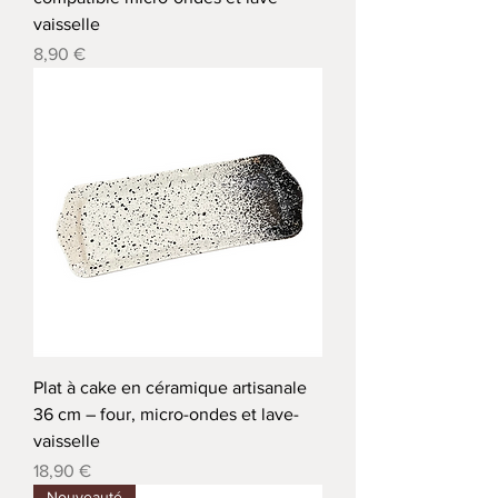
vaisselle
Precio
8,90 €
Plat à cake en céramique artisanale
36 cm – four, micro-ondes et lave-
vaisselle
Precio
18,90 €
Nouveauté