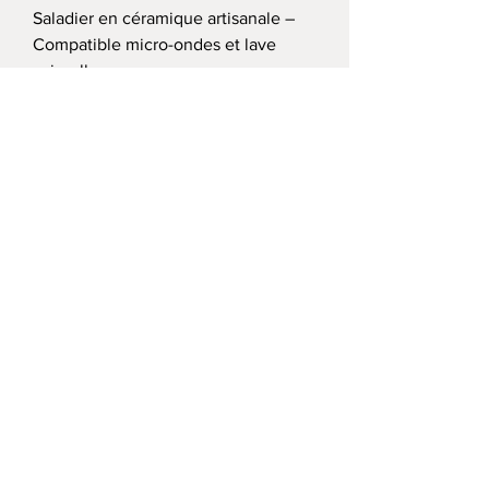
Saladier en céramique artisanale –
Compatible micro-ondes et lave
vaisselle
Precio de oferta
Desde
12,90 €
Mini tajine en céramique 10,5 cm –
coupelle apéritive
Precio
8,90 €