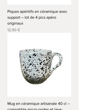
Piques apéritifs en céramique avec
support – lot de 4 pics apéro
originaux
Precio
12,90 €
Mug en céramique artisanale 40 cl –
compatible micro-ondes et lave-