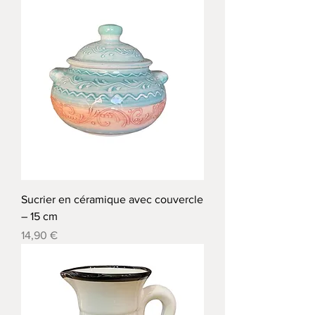
Sucrier en céramique avec couvercle
– 15 cm
Precio
14,90 €