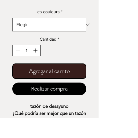
les couleurs
*
Cantidad
*
Agregar al carrito
Realizar compra
tazón de desayuno
¡Qué podría ser mejor que un tazón
grande para un gran desayuno!
Ideal para tus cafés, chocolates o
té!!