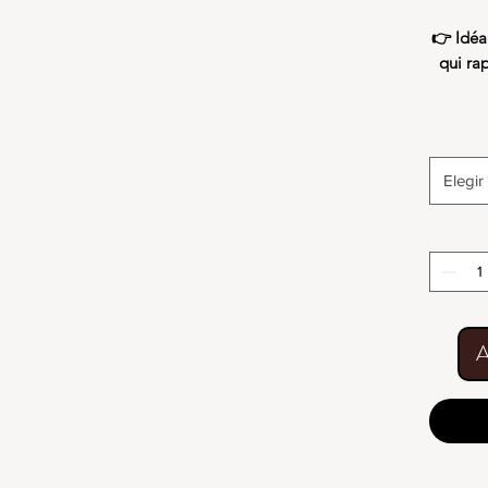
👉 Idéa
qui rap
Elegir
A