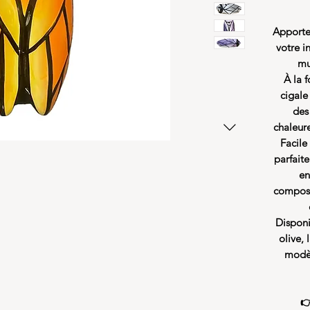
Apporte
votre i
mu
À la f
cigale
des
chaleur
Facile
parfait
en
composi
Disponi
olive, 
modèl
👉