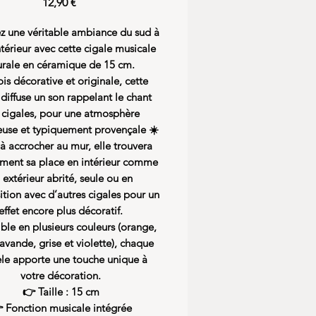
Precio
12,90 €
z une véritable ambiance du sud à
ntérieur avec cette cigale musicale
rale en céramique de 15 cm.
ois décorative et originale, cette
 diffuse un son rappelant le chant
 cigales, pour une atmosphère
euse et typiquement provençale ☀️
 à accrocher au mur, elle trouvera
ement sa place en intérieur comme
 extérieur abrité, seule ou en
tion avec d’autres cigales pour un
effet encore plus décoratif.
ble en plusieurs couleurs (orange,
lavande, grise et violette), chaque
e apporte une touche unique à
votre décoration.
👉 Taille : 15 cm
 Fonction musicale intégrée