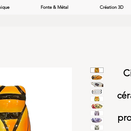
mique
Fonte & Métal
Création 3D
C
cér
pr