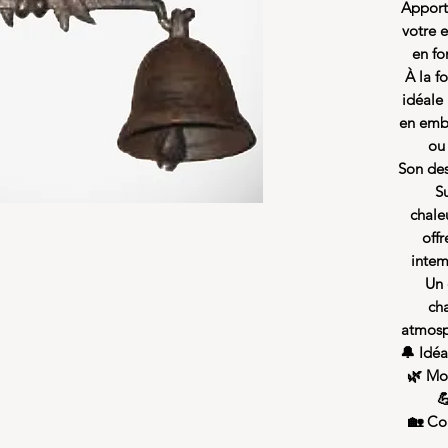
Apport
votre 
en fo
À la fo
idéale
en embe
ou 
Son des
Su
chale
offr
intem
Un 
cha
atmosp
🔔 Idéa
🌿 Mot

🏡 Con