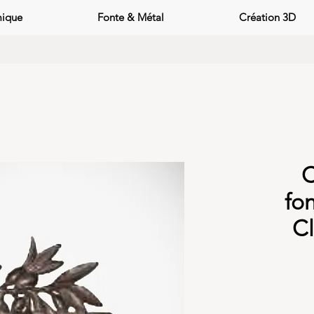
mique
Fonte & Métal
Création 3D
C
fon
C