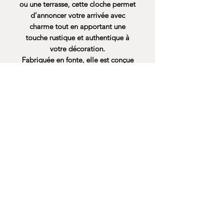
ou une terrasse, cette cloche permet
d’annoncer votre arrivée avec
charme tout en apportant une
touche
rustique et authentique
à
votre décoration.
Fabriquée en fonte, elle est conçue
pour résister aux intempéries et
durer dans le temps, même en
extérieur.
Son design travaillé avec
arabesques et motif salamandre en
fait un véritable objet déco, idéal
pour une ambiance chaleureuse et
accueillante.
🔔 Idéale pour une entrée de
maison, un portail ou une terrasse
🌿 Style rustique et décoratif
💪 Fonte solide et résistante
🏡 Parfait pour extérieur ou intérieur
📏 Dimensions :