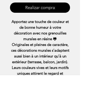
Realizar compra
Apportez une touche de couleur et
de bonne humeur à votre
décoration avec nos grenouilles
murales en résine 🐸
Originales et pleines de caractère,
ces décorations murales s’adaptent
aussi bien à un intérieur qu’à un
extérieur (terrasse, balcon, jardin).
Leurs couleurs vives et leurs motifs
uniques attirent le regard et
donnent immédiatement du style à
vos murs.
Faciles à accrocher, ces grenouilles
décoratives sont idéales pour créer
une ambiance chaleureuse, ludique
et originale.