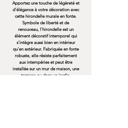
Apportez une touche de légèreté et
d’élégance à votre décoration avec
cette hirondelle murale en fonte.
Symbole de liberté et de
renouveau, l’hirondelle est un
élément décoratif intemporel qui
s’intègre aussi bien en intérieur
qu’en extérieur. Fabriquée en fonte
robuste, elle résiste parfaitement
aux intempéries et peut être
installée sur un mur de maison, une
terrasse ou dans un jardin.
Ce modèle est disponible avec
deux positions d’ailes différentes
,
permettant de créer un effet de
mouvement naturel lorsqu’elles sont
associées sur un même mur. Idéal
pour composer une décoration
murale vivante et harmonieuse.
Facile à fixer, cette hirondelle