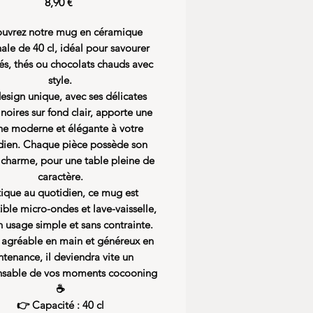
Precio
8,90 €
uvrez notre mug en céramique
nale de 40 cl, idéal pour savourer
és, thés ou chocolats chauds avec
style.
esign unique, avec ses délicates
noires sur fond clair, apporte une
he moderne et élégante à votre
dien. Chaque pièce possède son
charme, pour une table pleine de
caractère.
tique au quotidien, ce mug est
ble micro-ondes et lave-vaisselle,
 usage simple et sans contrainte.
, agréable en main et généreux en
ntenance, il deviendra vite un
nsable de vos moments cocooning
☕️
👉 Capacité : 40 cl