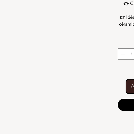
👉 C
👉 Idéa
céramiq
A