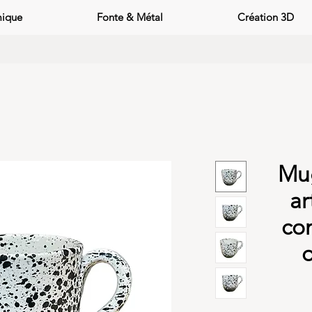
mique
Fonte & Métal
Création 3D
Mu
ar
co
o