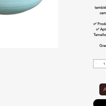
tambié
cam
✅ Produ
✅ Apto
Tamaño 
Gra
A