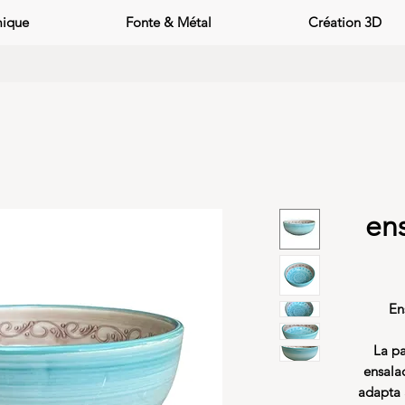
mique
Fonte & Métal
Création 3D
en
En
La pa
ensala
adapta 